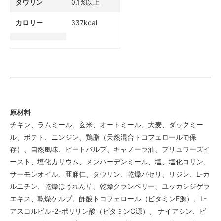
タウリン
0.1%以上
カロリー
337kcal
原材料
チキン、ラムミール、玄米、オートミール、大麦、ダックミー
ル、ポテト、ニンジン、鶏脂（天然混合トコフェロールで保
存）、自然風味、ビートパルプ、キャノーラ油、ブリュワーズイ
ースト、塩化カリウム、メンハーデンミール、塩、塩化コリン、
サーモンオイル、亜麻仁、タウリン、乾燥パセリ、リジン、L-カ
ルニチン、乾燥ほうれん草、乾燥クランベリー、ユッカシジゲラ
エキス、乾燥ケルプ、酢酸トコフェロール（ビタミンE源）、L-
アスコルビル-2-ポリリン酸（ビタミンC源）、 ナイアシン、ビ