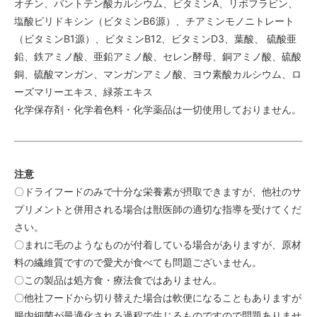
オチン、パントテン酸カルシウム、ビタミンA、リボフラビン、
塩酸ピリドキシン（ビタミンB6源）、チアミンモノニトレート
（ビタミンB1源）、ビタミンB12、ビタミンD3、葉酸、 硫酸亜
鉛、鉄アミノ酸、亜鉛アミノ酸、セレン酵母、銅アミノ酸、硫酸
銅、硫酸マンガン、マンガンアミノ酸、ヨウ素酸カルシウム、ロ
ーズマリーエキス、緑茶エキス
化学保存剤・化学着色料・化学薬品は一切使用しておりません。
注意
〇ドライフードのみで十分な栄養素が摂取できますが、他社のサ
プリメントと併用される場合は獣医師の適切な指導を受けてくだ
さい。
〇まれに毛のようなものが付着している場合がありますが、原材
料の繊維質ですので愛犬が食べても問題ございません。
〇この製品は処方食・療法食ではありません。
〇他社フードから切り替えた場合は軟便になることもありますが
腸内細菌が最適化される過程で生じるものですので問題ありませ