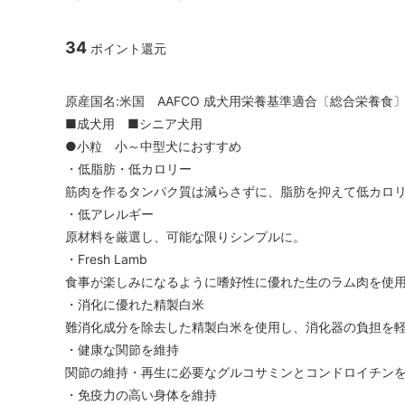
34
ポイント還元
原産国名:米国 AAFCO 成犬用栄養基準適合〔総合栄養食
■成犬用 ■シニア犬用
●小粒 小～中型犬におすすめ
・低脂肪・低カロリー
筋肉を作るタンパク質は減らさずに、脂肪を抑えて低カロ
・低アレルギー
原材料を厳選し、可能な限りシンプルに。
・Fresh Lamb
食事が楽しみになるように嗜好性に優れた生のラム肉を使
・消化に優れた精製白米
難消化成分を除去した精製白米を使用し、消化器の負担を
・健康な関節を維持
関節の維持・再生に必要なグルコサミンとコンドロイチン
・免疫力の高い身体を維持