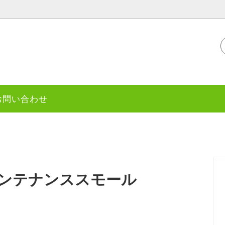
フード
MOシリーズ
ドッグトリーツ
リアルネイチャー
お問い合わせ
メント
ラルハーベスト
消臭剤・その他
ンテナンススモール