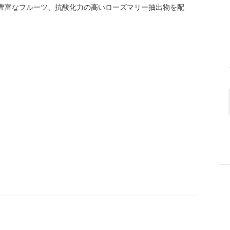
 豊富なフルーツ、抗酸化力の高いローズマリー抽出物を配
。