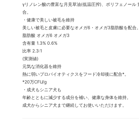
γリノレン酸の豊富な月見草油(低温圧搾)、ポリフェノール
合。
・健康で美しい被毛を維持
美しい被毛と皮膚に必要なオメガ6・オメガ3脂肪酸を配合
脂肪酸 オメガ6 オメガ3
含有量 1.3% 0.6%
比率 2.3:1
(実測値)
元気な消化器を維持
熱に弱いプロバイオティクスをフード冷却後に配合*。
*20万CFU/g
・成犬もシニア犬も
年齢とともに減少する成分を補い、健康な身体を維持。
成犬からシニア犬まで継続してお使いいただけます。