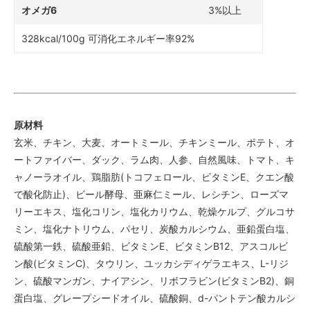
オメガ6
3%以上
328kcal/100g 可消化エネルギー率92%
原材料
玄米、チキン、大麦、オートミール、チキンミール、ポテト、オ
ートファイバー、ダック、ラム肉、人参、自然風味、トマト、キ
ャノーラオイル、鶏脂肪(トコフェロール、ビタミンE、クエン酸
で酸化防止)、ビール酵母、亜麻仁ミール、レシチン、ローズマ
リーエキス、塩化コリン、塩化カリウム、乾燥ケルプ、グルコサ
ミン、塩化ナトリウム、パセリ、炭酸カルシウム、亜鉛蛋白塩、
硫酸第一鉄、硫酸亜鉛、ビタミンE、ビタミンB12、アスコルビ
ン酸(ビタミンC)、タウリン、ユッカシディゲラエキス、L-リジ
ン、硫酸マンガン、ナイアシン、リボフラビン(ビタミンB2)、銅
蛋白塩、グレープシードオイル、硫酸銅、d-パントテン酸カルシ